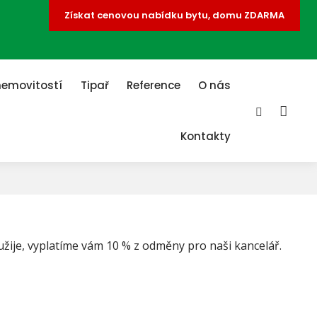
Získat cenovou nabídku bytu, domu ZDARMA
nemovitostí
Tipař
Reference
O nás
Vyhledává
Kontakty
užije, vyplatíme vám 10 % z odměny pro naši kancelář.