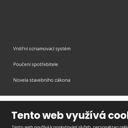
Mobil:
+420 777 587 965
E-mail:
info@realityvysocina.com
Vnitřní oznamovací systém
Poučení spotřebitele
Novela stavebního zákona
Tento web využívá coo
Tento web používá k poskytování služeb, personalizaci rek