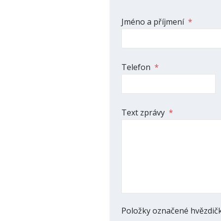
Formulář
Jméno a příjmení
*
se
nepodařilo
odeslat.
Telefon
*
Text zprávy
*
Položky označené hvězdičk