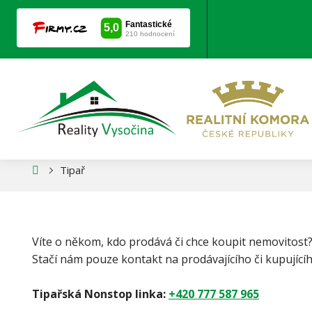
TIPAŘSKÁ PROVIZ
ní
Tipař
nka
Víte o někom, kdo prodává či chce koupit nemovitost? 
Stačí nám pouze kontakt na prodávajícího či kupujícíh
Tipařská
Nonstop linka:
+420 777 587 965