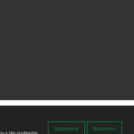
Pozemky
Pronájmy
Chalupy Vysočina
Chaty Vysočina
VYROBILA
ajů
Nastavení
Rozumím
u s tím souhlasíte.