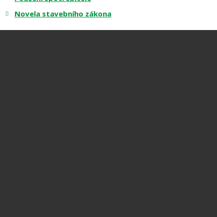
Novela stavebního zákona
IČ:
DIČ:
Mobil:
+420 777 587 965
E-mail:
info@realityvysocina.com