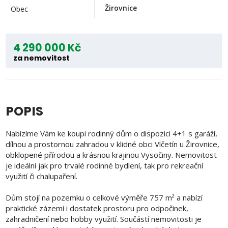
Žirovnice
Obec
4 290 000 Kč
za nemovitost
POPIS
Nabízíme Vám ke koupi rodinný dům o dispozici 4+1 s garáží,
dílnou a prostornou zahradou v klidné obci Vlčetín u Žirovnice,
obklopené přírodou a krásnou krajinou Vysočiny. Nemovitost
je ideální jak pro trvalé rodinné bydlení, tak pro rekreační
využití či chalupaření.
Dům stojí na pozemku o celkové výměře 757 m² a nabízí
praktické zázemí i dostatek prostoru pro odpočinek,
zahradničení nebo hobby využití. Součástí nemovitosti je