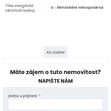
Třída energetické
G - Mimořádně nehospodárná
náročnosti budovy
Ke stažení
Máte zájem o tuto nemovitost?
NAPIŠTE NÁM
Formulář
Jméno a příjmení
*
se
nepodařilo