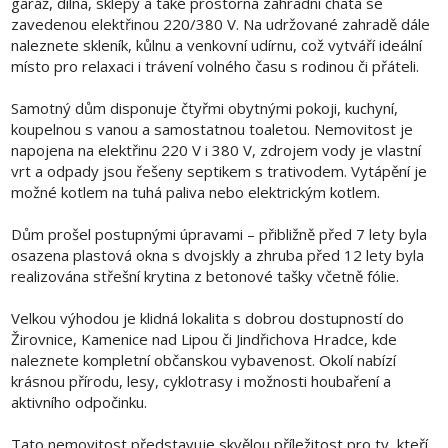
garáž, dílna, sklepy a také prostorná zahradní chata se
zavedenou elektřinou 220/380 V. Na udržované zahradě dále
naleznete skleník, kůlnu a venkovní udírnu, což vytváří ideální
místo pro relaxaci i trávení volného času s rodinou či přáteli.
Samotný dům disponuje čtyřmi obytnými pokoji, kuchyní,
koupelnou s vanou a samostatnou toaletou. Nemovitost je
napojena na elektřinu 220 V i 380 V, zdrojem vody je vlastní
vrt a odpady jsou řešeny septikem s trativodem. Vytápění je
možné kotlem na tuhá paliva nebo elektrickým kotlem.
Dům prošel postupnými úpravami – přibližně před 7 lety byla
osazena plastová okna s dvojskly a zhruba před 12 lety byla
realizována střešní krytina z betonové tašky včetně fólie.
Velkou výhodou je klidná lokalita s dobrou dostupností do
Žirovnice, Kamenice nad Lipou či Jindřichova Hradce, kde
naleznete kompletní občanskou vybavenost. Okolí nabízí
krásnou přírodu, lesy, cyklotrasy i možnosti houbaření a
aktivního odpočinku.
Tato nemovitost představuje skvělou příležitost pro ty, kteří