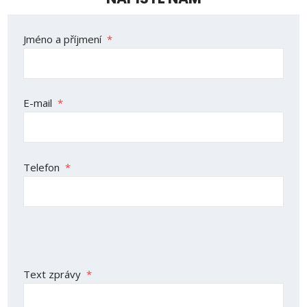
Formulář
Jméno a příjmení
*
se
nepodařilo
odeslat.
E-mail
*
Telefon
*
Text zprávy
*