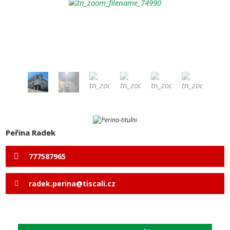
Peřina Radek
777587965
radek.perina@tiscali.cz