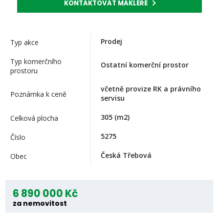
KONTAKTOVAT MAKLÉŘE
Prodej
Typ akce
Typ komerčního
Ostatní komerční prostor
prostoru
včetně provize RK a právního
Poznámka k ceně
servisu
305
(m2)
Celková plocha
5275
Číslo
Česká Třebová
Obec
6 890 000 Kč
za nemovitost