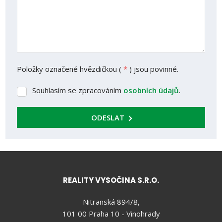
Položky označené hvězdičkou (
*
) jsou povinné.
Souhlasím se zpracováním
osobních údajů
.
Souhlasím
se
zpracováním
ODESLAT
osobních
údajů
.
REALITY VYSOČINA S.R.O.
Nitranská 894/8,
101 00 Praha 10 - Vinohrady