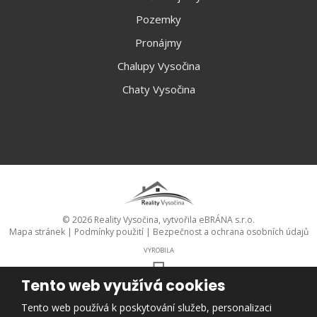
Pozemky
Pronájmy
Chalupy Vysočina
Chaty Vysočina
© 2026 Reality Vysočina, vytvořila eBRÁNA s.r.o.
Mapa stránek
|
Podmínky použití
|
Bezpečnost a ochrana osobních údajů
VYROBILA
Tento web využívá cookies
Tento web je chráněn pomocí Google ReCAPTCHA a platí pro něj
Tento web používá k poskytování služeb, personalizaci
zásady ochrany osobních údajů
a
smluvní podmínky