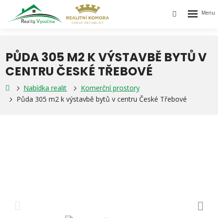
Rozbalen
Vyhledávání
menu
PŮDA 305 M2 K VÝSTAVBĚ BYTŮ V
CENTRU ČESKÉ TŘEBOVÉ
Nabídka realit
Komerční prostory
Půda 305 m2 k výstavbě bytů v centru České Třebové