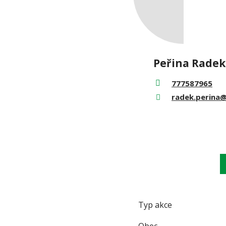
Peřina Radek
777587965
radek.perina@t
Typ akce