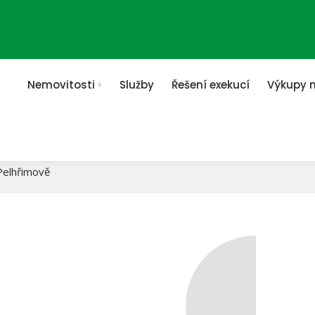
Nemovitosti
Služby
Řešení exekucí
Výkupy 
E 1+KK V PELHŘIMO
Pelhřimově