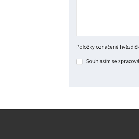
Položky označené hvězdičk
Souhlasím se zpracov
Souhlasím
se
zpracováním
osobních
údajů
.