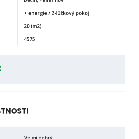
Děčín, Pelhřimov
+ energie / 2-lůžkový pokoj
20
(m2)
4575
č
STNOSTI
Velmi dobrý