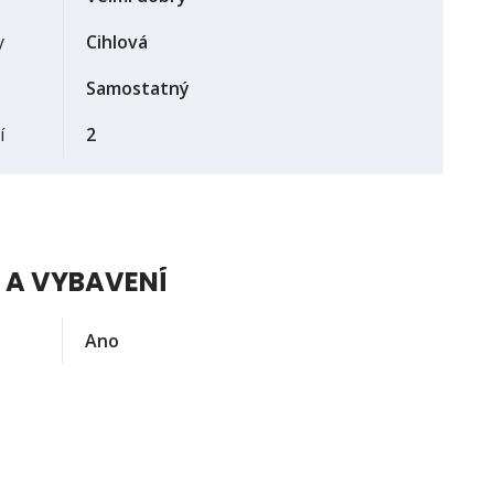
y
Cihlová
Samostatný
í
2
 A VYBAVENÍ
Ano