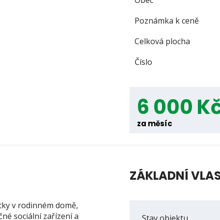
Obec
Poznámka k ceně
Celková plocha
Číslo
6 000 K
za měsíc
ZÁKLADNÍ VLA
tky v rodinném domě,
né sociální zařízení a
Stav objektu