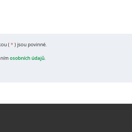
ou (
*
) jsou povinné.
áním
osobních údajů
.