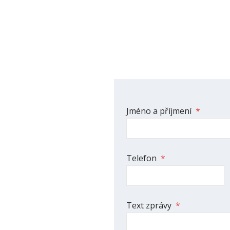
Formulář
Jméno a příjmení
*
se
nepodařilo
odeslat.
Telefon
*
Text zprávy
*