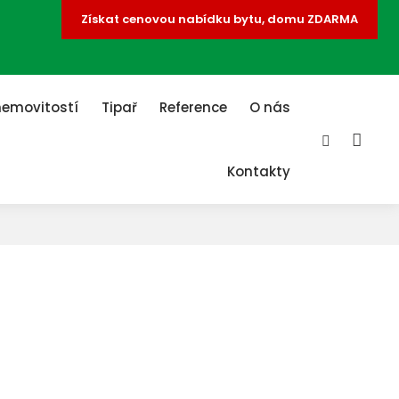
Získat cenovou nabídku bytu, domu ZDARMA
nemovitostí
Tipař
Reference
O nás
Vyhledává
VĚ
Kontakty