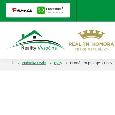
PRONÁJEM POKOJ
ní
Nabídka realit
Byty
Pronájem pokoje 1+kk v 
nka