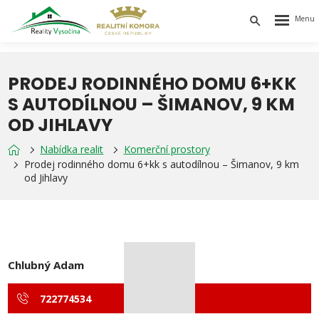
Rozbalen
Vyhledávání
menu
PRODEJ RODINNÉHO DOMU 6+KK
S AUTODÍLNOU – ŠIMANOV, 9 KM
OD JIHLAVY
Nabídka realit
Komerční prostory
Prodej rodinného domu 6+kk s autodílnou – Šimanov, 9 km
od Jihlavy
Chlubný Adam
722774534