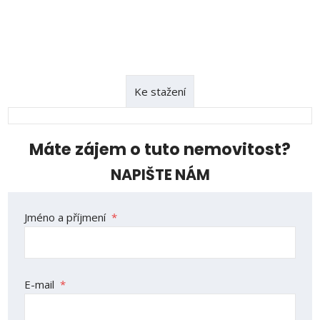
Ke stažení
Máte zájem o tuto nemovitost?
NAPIŠTE NÁM
Formulář
Jméno a příjmení
*
se
nepodařilo
odeslat.
E-mail
*