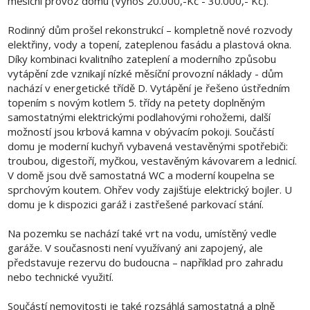
měsíční provoz domu (Výnos 20.000,-Kč - 30.000,- Kč).
Rodinný dům prošel rekonstrukcí – kompletně nové rozvody
elektřiny, vody a topení, zateplenou fasádu a plastová okna.
Díky kombinaci kvalitního zateplení a moderního způsobu
vytápění zde vznikají nízké měsíční provozní náklady - dům
nachází v energetické třídě D. Vytápění je řešeno ústředním
topením s novým kotlem 5. třídy na petety doplněným
samostatnými elektrickými podlahovými rohožemi, další
možností jsou krbová kamna v obývacím pokoji. Součástí
domu je moderní kuchyň vybavená vestavěnými spotřebiči:
troubou, digestoří, myčkou, vestavěným kávovarem a lednicí.
V domě jsou dvě samostatná WC a moderní koupelna se
sprchovým koutem. Ohřev vody zajišťuje elektrický bojler. U
domu je k dispozici garáž i zastřešené parkovací stání.
Na pozemku se nachází také vrt na vodu, umístěný vedle
garáže. V současnosti není využívaný ani zapojený, ale
představuje rezervu do budoucna – například pro zahradu
nebo technické využití.
Součástí nemovitosti je také rozsáhlá samostatná a plně