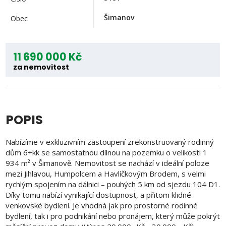
Šimanov
Obec
11 690 000 Kč
za nemovitost
POPIS
Nabízíme v exkluzivním zastoupení zrekonstruovaný rodinný
dům 6+kk se samostatnou dílnou na pozemku o velikosti 1
934 m² v Šimanově. Nemovitost se nachází v ideální poloze
mezi Jihlavou, Humpolcem a Havlíčkovým Brodem, s velmi
rychlým spojením na dálnici – pouhých 5 km od sjezdu 104 D1.
Díky tomu nabízí vynikající dostupnost, a přitom klidné
venkovské bydlení. Je vhodná jak pro prostorné rodinné
bydlení, tak i pro podnikání nebo pronájem, který může pokrýt