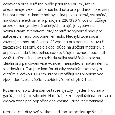
vybavená dílna o užitné ploše přibližně 100 m², která
představuje velkou přidanou hodnotu pro podnikání, servisní
činnost nebo technické hobby. Dílna je zateplená, vytápěná,
má vlastní elektroměr a připojení 220/380 V, což umožňuje
provoz energeticky náročnějších strojů. Je vybavena
hydraulickým zvedákem, díky čemuž se výborně hodí pro
autoservis nebo podobné řemeslo. Nechybí zde sociální
zázemí, samostatná kancelář vhodná pro administrativu či
zákaznické zázemí, dále sklad, půda na uložení materiálu a
příprava na další koupelnu, což rozšiřuje možnosti budoucího
využití. Před dílnou se rozkládá velká vydlážděná plocha,
ideální pro parkování více vozidel, manipulaci s materiálem či
skladování. Přístup je komfortní díky vysokým posuvným
vratům s výškou 330 cm, která umožňují bezproblémový
vjezd dodávek i větších vozidel včetně obytných aut.
Pozemek nabízí dva samostatné vjezdy – jeden k domu a
garáži, druhý do zahrady. Nachází se zde vydlážděná terasa a
klidová zóna pro odpočinek na krásné udržované zahradě.
Nemovitost díky své velikosti i dispozici poskytuje široké