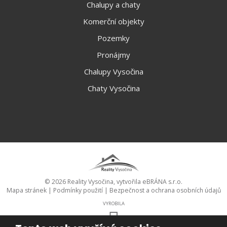
Chalupy a chaty
Komerční objekty
Pozemky
Pronájmy
Chalupy Vysočina
Chaty Vysočina
© 2026 Reality Vysočina, vytvořila eBRÁNA s.r.o.
Mapa stránek
|
Podmínky použití
|
Bezpečnost a ochrana osobních údajů
VYROBILA