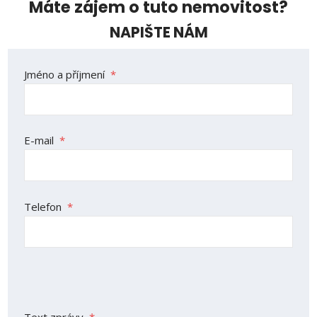
Máte zájem o tuto nemovitost?
NAPIŠTE NÁM
Formulář
Jméno a příjmení
*
se
nepodařilo
odeslat.
E-mail
*
Telefon
*