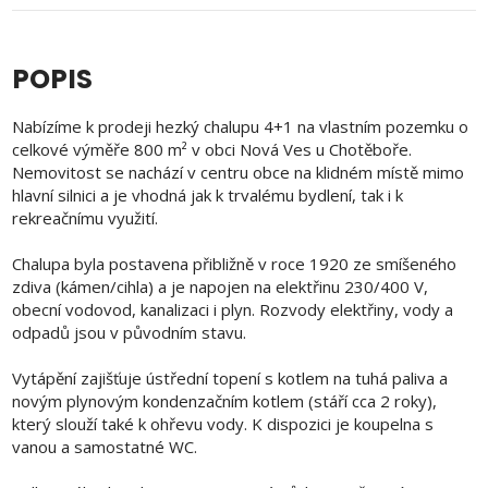
POPIS
Nabízíme k prodeji hezký chalupu 4+1 na vlastním pozemku o
celkové výměře 800 m² v obci Nová Ves u Chotěboře.
Nemovitost se nachází v centru obce na klidném místě mimo
hlavní silnici a je vhodná jak k trvalému bydlení, tak i k
rekreačnímu využití.
Chalupa byla postavena přibližně v roce 1920 ze smíšeného
zdiva (kámen/cihla) a je napojen na elektřinu 230/400 V,
obecní vodovod, kanalizaci i plyn. Rozvody elektřiny, vody a
odpadů jsou v původním stavu.
Vytápění zajišťuje ústřední topení s kotlem na tuhá paliva a
novým plynovým kondenzačním kotlem (stáří cca 2 roky),
který slouží také k ohřevu vody. K dispozici je koupelna s
vanou a samostatné WC.