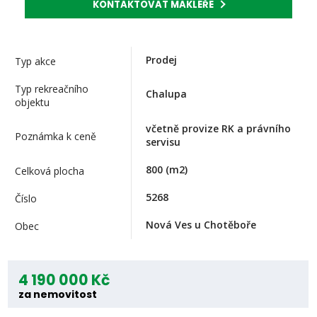
KONTAKTOVAT MAKLÉŘE
Prodej
Typ akce
Typ rekreačního
Chalupa
objektu
včetně provize RK a právního
Poznámka k ceně
servisu
800
(m2)
Celková plocha
5268
Číslo
Nová Ves u Chotěboře
Obec
4 190 000 Kč
za nemovitost