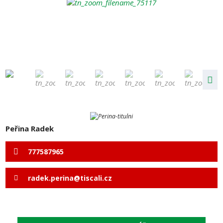
Peřina Radek
777587965
radek.perina@tiscali.cz