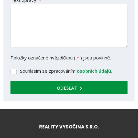
Text zprávy
*
Položky označené hvězdičkou (
*
) jsou povinné.
Souhlasím se zpracováním
osobních údajů
.
Souhlasím
se
zpracováním
ODESLAT
osobních
údajů
.
REALITY VYSOČINA S.R.O.